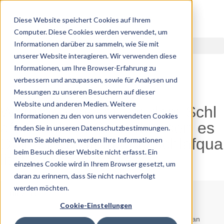
Diese Website speichert Cookies auf Ihrem
Computer. Diese Cookies werden verwendet, um
Informationen darüber zu sammeln, wie Sie mit
unserer Website interagieren. Wir verwenden diese
Informationen, um Ihre Browser-Erfahrung zu
verbessern und anzupassen, sowie für Analysen und
Messungen zu unseren Besuchern auf dieser
23.10.2025
Website und anderen Medien. Weitere
Warmes Wasser vor dem Schl
Informationen zu den von uns verwendeten Cookies
afen trinken: So verbessert es
finden Sie in unseren Datenschutzbestimmungen.
Deine Hydration und Schlafqua
Wenn Sie ablehnen, werden Ihre Informationen
beim Besuch dieser Website nicht erfasst. Ein
lität
einzelnes Cookie wird in Ihrem Browser gesetzt, um
daran zu erinnern, dass Sie nicht nachverfolgt
werden möchten.
Hinweis:
Die Informationen in diesem Artikel sind nur für
Cookie-Einstellungen
Bildungszwecke gedacht und sollen keine professionelle
medizinische Beratung ersetzen. Wenden Sie sich immer an