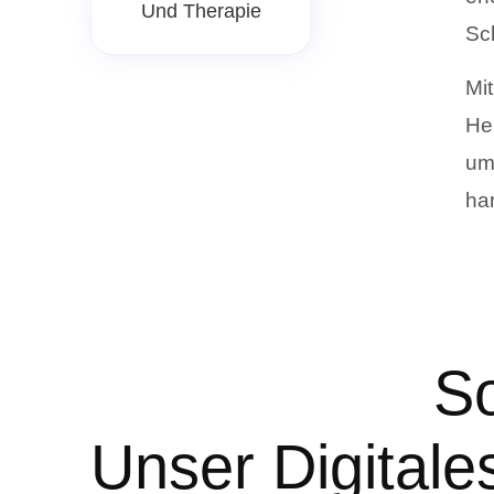
Und Therapie
Sch
Mi
He
um
ha
So
Unser Digitale