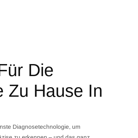
Für Die
 Zu Hause In
rnste Diagnosetechnologie, um
zise zu erkennen – und das ganz