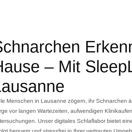
Schnarchen Erken
Hause – Mit Sleep
Lausanne
ele Menschen in Lausanne zögern, ihr Schnarchen ärz
rge vor langen Wartezeiten, aufwendigen Klinikauf
tersuchungen. Unser digitales Schlaflabor bietet e
folgt bequem und stressfrei in Ihrer vertrauten Umg