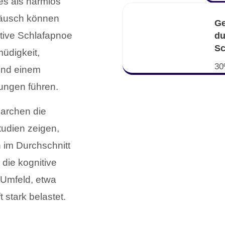
es als harmlos
räusch können
Ge
ktive Schlafapnoe
du
Sc
üdigkeit,
30
und einem
kungen führen.
archen die
udien zeigen,
 im Durchschnitt
 die kognitive
 Umfeld, etwa
t stark belastet.