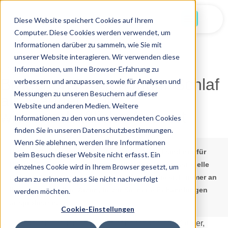
Jetzt Starten
Diese Website speichert Cookies auf Ihrem
Computer. Diese Cookies werden verwendet, um
Informationen darüber zu sammeln, wie Sie mit
unserer Website interagieren. Wir verwenden diese
Informationen, um Ihre Browser-Erfahrung zu
07.11.2025
Brauchen Frauen mehr Schlaf
verbessern und anzupassen, sowie für Analysen und
Messungen zu unseren Besuchern auf dieser
als Männer? Die
Website und anderen Medien. Weitere
wissenschaftliche Antwort
Informationen zu den von uns verwendeten Cookies
finden Sie in unseren Datenschutzbestimmungen.
Wenn Sie ablehnen, werden Ihre Informationen
Hinweis:
Die Informationen in diesem Artikel sind nur für
beim Besuch dieser Website nicht erfasst. Ein
Bildungszwecke gedacht und sollen keine professionelle
einzelnes Cookie wird in Ihrem Browser gesetzt, um
medizinische Beratung ersetzen. Wenden Sie sich immer an
daran zu erinnern, dass Sie nicht nachverfolgt
Ihren Arzt oder Ihre Ärztin, bevor Sie neue Behandlungen
werden möchten.
ausprobieren.
Cookie-Einstellungen
Die Frage, ob Frauen mehr Schlaf benötigen als Männer,