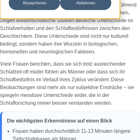
Akzeptieren
Ablehnen
beschäftigt Forscherinnen und Forscher seit Jahren. Während
die Antwort nicht so einfach ist wie ein klares Ja oder Nein,
zeigen wissenschaftliche Studien deutliche Unterschiede im
Schlafverhalten und den Schlafbedürfnissen zwischen den
Geschlechtern. Diese Unterschiede sind nicht nur kulturell
bedingt, sondern haben ihre Wurzeln in biologischen,
hormonellen und neurologischen Faktoren.
Viele Frauen berichten, dass sie sich trotz ausreichender
Schlafzeit oft müder fühlen als Männer oder dass sich ihr
Schlafbedürfnis im Verlauf ihres Zyklus verändert. Diese
Beobachtungen sind mehr als nur subjektive Eindrücke – sie
spiegeln messbare Unterschiede wider, die in der
Schlafforschung immer besser verstanden werden.
Die wichtigsten Erkenntnisse auf einen Blick
Frauen haben durchschnittlich 11-13 Minuten längere
Tiefschlafphasen als Männer