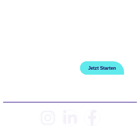
Home
FAQ
Über Uns
Datenschutz
Ratgeber
Impressum
Jetzt Starten
Kontakt
© 2026 Sleep Lab. Alle Rechte vorbehalten