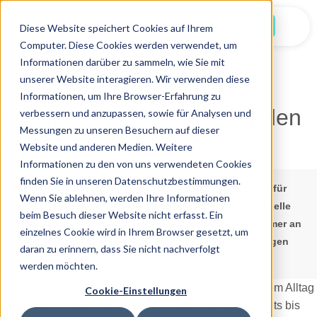
Jetzt Starten
Diese Website speichert Cookies auf Ihrem
Computer. Diese Cookies werden verwendet, um
Informationen darüber zu sammeln, wie Sie mit
unserer Website interagieren. Wir verwenden diese
Informationen, um Ihre Browser-Erfahrung zu
06.02.2026
Beeinflussen LED-Lichter den
verbessern und anzupassen, sowie für Analysen und
Messungen zu unseren Besuchern auf dieser
Schlaf?
Website und anderen Medien. Weitere
Informationen zu den von uns verwendeten Cookies
finden Sie in unseren Datenschutzbestimmungen.
Hinweis:
Die Informationen in diesem Artikel sind nur für
Wenn Sie ablehnen, werden Ihre Informationen
Bildungszwecke gedacht und sollen keine professionelle
beim Besuch dieser Website nicht erfasst. Ein
medizinische Beratung ersetzen. Wenden Sie sich immer an
einzelnes Cookie wird in Ihrem Browser gesetzt, um
Ihren Arzt oder Ihre Ärztin, bevor Sie neue Behandlungen
daran zu erinnern, dass Sie nicht nachverfolgt
ausprobieren.
werden möchten.
In der modernen Schweiz sind LED-Lichter aus unserem Alltag
Cookie-Einstellungen
nicht mehr wegzudenken. Von Smartphones und Tablets bis