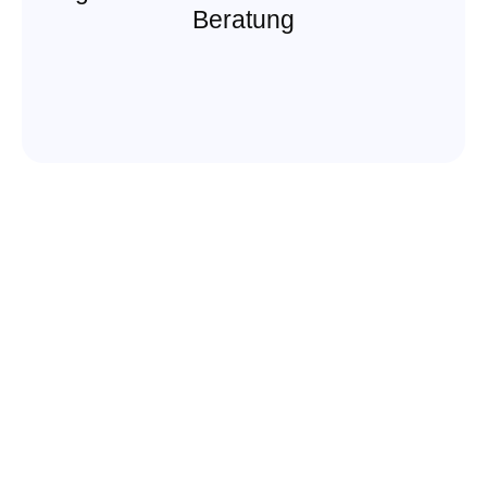
Beratung
Home
FAQ
Über Uns
Datenschutz
Ratgeber
Impressum