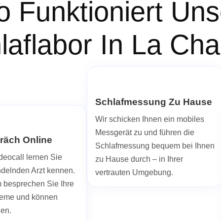
o Funktioniert Uns
hlaflabor In La C
Schlafmessung Zu Hause
Wir schicken Ihnen ein mobiles
Messgerät zu und führen die
räch Online
Schlafmessung bequem bei Ihnen
deocall lernen Sie
zu Hause durch – in Ihrer
ndelnden Arzt kennen.
vertrauten Umgebung.
besprechen Sie Ihre
leme und können
len.