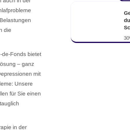
h auch in der
hlafprobleme
Ge
e Belastungen
du
Sc
n die
30
x-de-Fonds bietet
 Lösung – ganz
 Depressionen mit
bleme: Unsere
len für Sie einen
tauglich
rapie in der