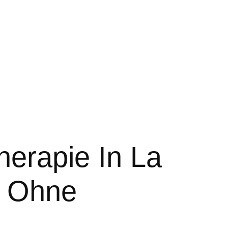
therapie In La
– Ohne