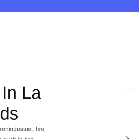
 In La
ds
enindustrie, ihre