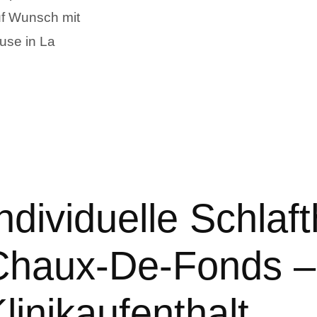
uf Wunsch mit
use in La
ndividuelle Schlaf
Chaux-De-Fonds 
linikaufenthalt