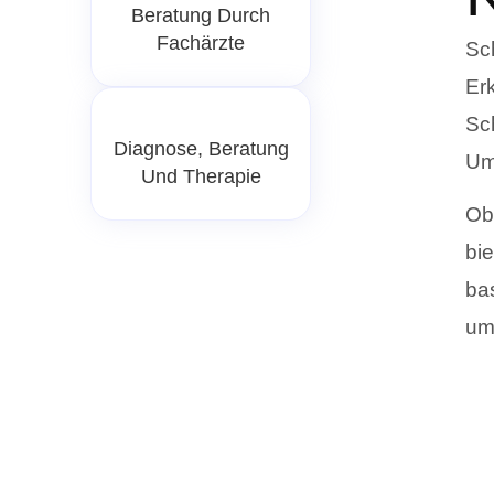
Beratung Durch
Fachärzte
Sc
Er
Sch
Diagnose, Beratung
Um
Und Therapie
Ob
bi
bas
um