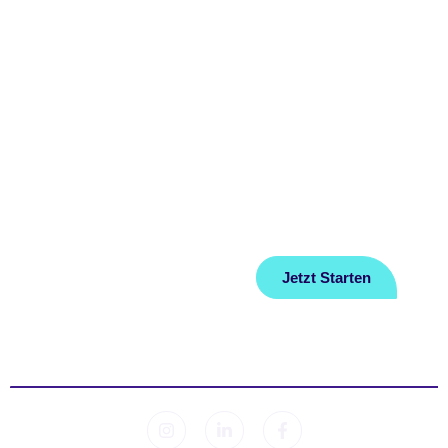
Home
FAQ
Über Uns
Datenschutz
Ratgeber
Impressum
Jetzt Starten
Kontakt