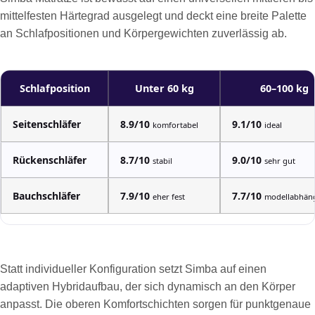
mittelfesten Härtegrad ausgelegt und deckt eine breite Palette
an Schlafpositionen und Körpergewichten zuverlässig ab.
Schlafposition
Unter 60 kg
60–100 kg
Seitenschläfer
8.9/10
9.1/10
komfortabel
ideal
Rückenschläfer
8.7/10
9.0/10
stabil
sehr gut
Bauchschläfer
7.9/10
7.7/10
eher fest
modellabhän
Statt individueller Konfiguration setzt Simba auf einen
adaptiven Hybridaufbau, der sich dynamisch an den Körper
anpasst. Die oberen Komfortschichten sorgen für punktgenaue