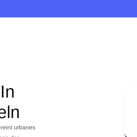
In
eln
reint urbanes