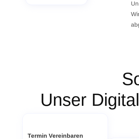
Un
Wi
ab
So
Unser Digita
Termin Vereinbaren