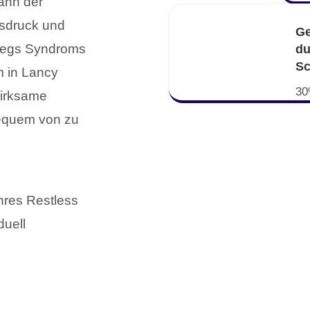
ann der
tsdruck und
Ge
Legs Syndroms
du
Sc
m in Lancy
30
wirksame
bequem von zu
hres Restless
duell