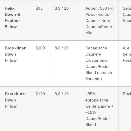
Helix
$95
8,9 / 10
Außen: 550 Fill
Seit
Down &
Power weiße
(auc
Feather
Daune · Kern:
Bau
Pillow
Daunen/Feder-
Mix
Brooklinen
$109
8,8 / 10
Kanadische
Alle
Down
Daunen-
(je 
Pillow
Cluster oder
Fest
Daune/Feder-
Blend (je nach
Variante)
Parachute
$129
8,8 / 10
~85%
Rück
Down
europäische
Pillow
weiße Daune +
~15%
Daune/Feder-
Blend