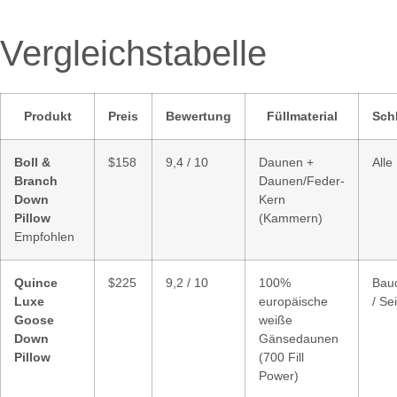
Vergleichstabelle
Produkt
Preis
Bewertung
Füllmaterial
Sch
Boll &
$158
9,4 / 10
Daunen +
Alle
Branch
Daunen/Feder-
Down
Kern
Pillow
(Kammern)
Empfohlen
Quince
$225
9,2 / 10
100%
Bau
Luxe
europäische
/ Se
Goose
weiße
Down
Gänsedaunen
Pillow
(700 Fill
Power)