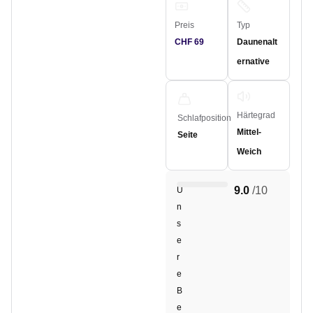
Preis
Typ
CHF 69
Daunenalt
ernative
Härtegrad
Schlafposition
Mittel-
Seite
Weich
9.0
/10
U
n
s
e
r
e
B
e