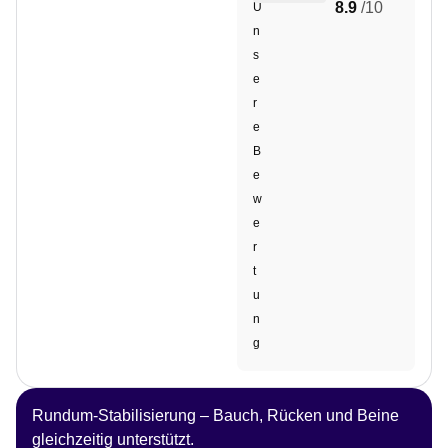
8.9
/10
U
n
s
e
r
e
B
e
w
e
r
t
u
n
g
Rundum-Stabilisierung – Bauch, Rücken und Beine
gleichzeitig unterstützt.