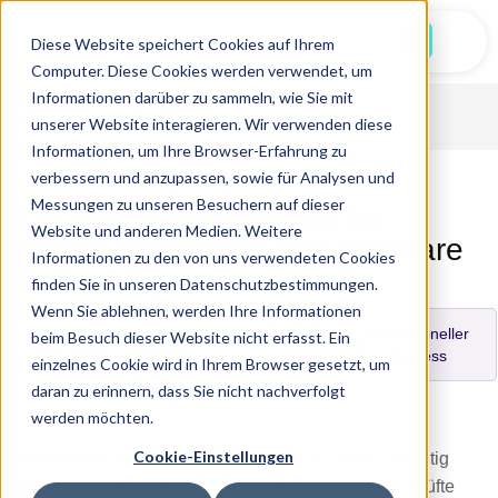
Jetzt Starten
Diese Website speichert Cookies auf Ihrem
Computer. Diese Cookies werden verwendet, um
Informationen darüber zu sammeln, wie Sie mit
Startseite
Bewertungen
Nackenschmerzen
unserer Website interagieren. Wir verwenden diese
Informationen, um Ihre Browser-Erfahrung zu
verbessern und anzupassen, sowie für Analysen und
Messungen zu unseren Besuchern auf dieser
Die besten Bodykissen für
Website und anderen Medien. Weitere
stabile Seitenlage und spürbare
Informationen zu den von uns verwendeten Cookies
Entlastung
finden Sie in unseren Datenschutzbestimmungen.
Wenn Sie ablehnen, werden Ihre Informationen
Aktualisiert
Redaktioneller
beim Besuch dieser Website nicht erfasst. Ein
16. Feb
Geschrieben
Geprüft von
Prozess
einzelnes Cookie wird in Ihrem Browser gesetzt, um
von
2026
Dr. Jens
daran zu erinnern, dass Sie nicht nachverfolgt
Almedina
Westphal
werden möchten.
Berisha
Cookie-Einstellungen
Bodykissen sind mehr als „extra große Kissen“: Richtig
gewählt stabilisieren sie die Seitenlage, entlasten Hüfte