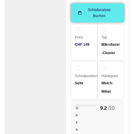
Schlafanalyse
Buchen
Preis
Typ
CHF 149
Mikrofaser
-Cluster
Schlafposition
Härtegrad
Seite
Weich-
Mittel
9.2
/10
U
n
s
e