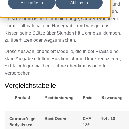
Akzeptieren
Ablehnen
und Lendenbereich und reduzieren Zug auf Schulter und
Nacken, weil Arme und Beine nicht „in der Luft“ hängen.
Entscheidend ist nicht nur die Länge, sondern vor allem
Form, Füllmaterial und Härtegrad – und wie gut das
Kissen seine Stütze über Stunden hält, ohne zu klumpen,
zu überhitzen oder wegzurutschen.
Diese Auswahl priorisiert Modelle, die in der Praxis eine
klare Aufgabe erfüllen: Position führen, Druck reduzieren,
Schlaf ruhiger machen – ohne überdimensionierte
Versprechen.
Vergleichstabelle
Produkt
Positionierung
Preis
Bewertung
ContourAlign
Best Overall
CHF
9.4 / 10
Bodykissen
129