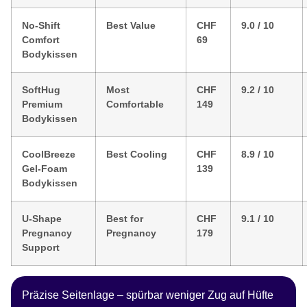
No-Shift
Best Value
CHF
9.0 / 10
Comfort
69
Bodykissen
SoftHug
Most
CHF
9.2 / 10
Premium
Comfortable
149
Bodykissen
CoolBreeze
Best Cooling
CHF
8.9 / 10
Gel-Foam
139
Bodykissen
U-Shape
Best for
CHF
9.1 / 10
Pregnancy
Pregnancy
179
Support
Präzise Seitenlage – spürbar weniger Zug auf Hüfte