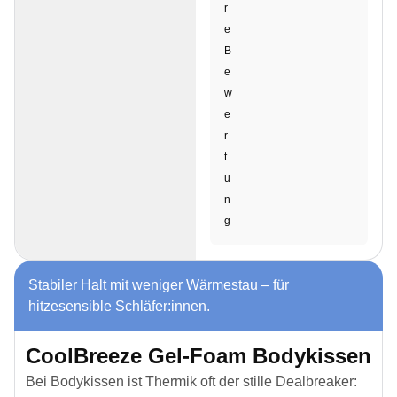
r
e
B
e
w
e
r
t
u
n
g
Stabiler Halt mit weniger Wärmestau – für
hitzesensible Schläfer:innen.
CoolBreeze Gel-Foam Bodykissen
Bei Bodykissen ist Thermik oft der stille Dealbreaker: