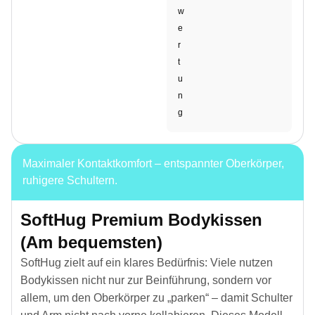
w
e
r
t
u
n
g
Maximaler Kontaktkomfort – entspannter Oberkörper,
ruhigere Schultern.
SoftHug Premium Bodykissen
(Am bequemsten)
SoftHug zielt auf ein klares Bedürfnis: Viele nutzen
Bodykissen nicht nur zur Beinführung, sondern vor
allem, um den Oberkörper zu „parken“ – damit Schulter