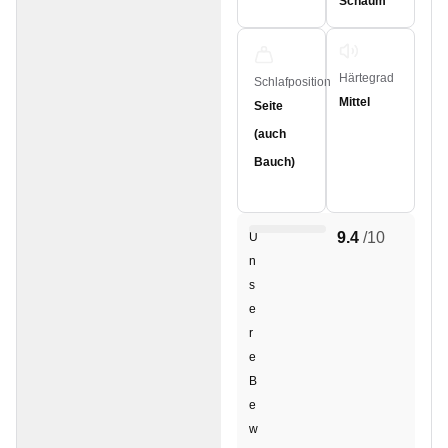
Schaum
Härtegrad
Schlafposition
Mittel
Seite
(auch
Bauch)
9.4
/10
U
n
s
e
r
e
B
e
w